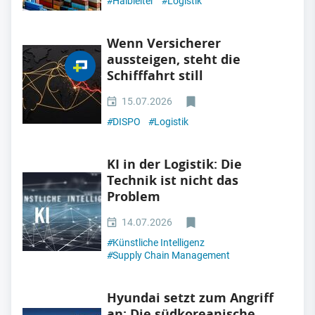
#
Halbleiter
#
Logistik
Wenn Versicherer
aussteigen, steht die
Schifffahrt still
15.07.2026
#
DISPO
#
Logistik
KI in der Logistik: Die
Technik ist nicht das
Problem
14.07.2026
#
Künstliche Intelligenz
#
Supply Chain Management
Hyundai setzt zum Angriff
an: Die südkoreanische