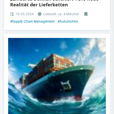
Realität der Lieferketten
18.05.2026
Lesezeit: ca. 4 Minuten
#
Supply Chain Management
#
Automotive