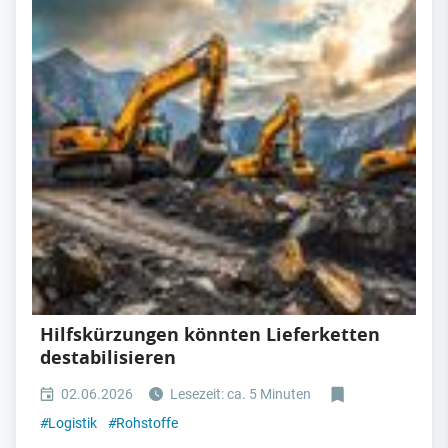
Hilfskürzungen könnten Lieferketten
destabilisieren
02.06.2026
Lesezeit: ca. 5 Minuten
#
Logistik
#
Rohstoffe