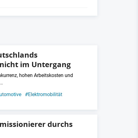
utschlands
 nicht im Untergang
urrenz, hohen Arbeitskosten und
..
utomotive
#
Elektromobilität
mmissionierer durchs