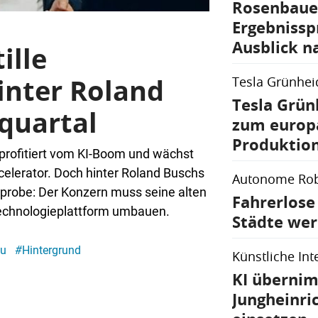
Rosenbaue
Ergebnissp
Ausblick n
ille
nter Roland
Tesla Grünhei
Tesla Grün
quartal
zum europ
Produktion
profitiert vom KI-Boom und wächst
elerator. Doch hinter Roland Buschs
Autonome Rob
tprobe: Der Konzern muss seine alten
Fahrerlose
echnologieplattform umbauen.
Städte wer
au
#
Hintergrund
Künstliche Int
KI übernim
Jungheinr