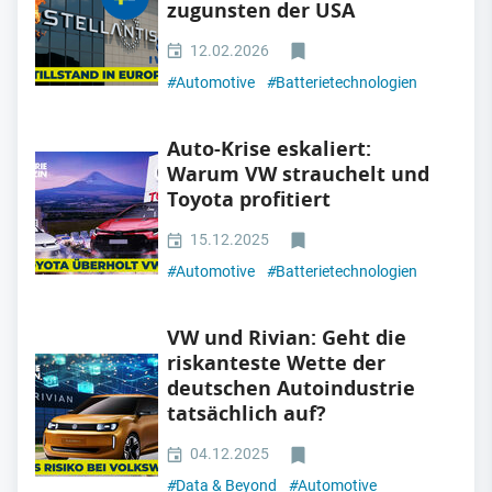
zugunsten der USA
12.02.2026
#
Automotive
#
Batterietechnologien
Auto-Krise eskaliert:
Warum VW strauchelt und
Toyota profitiert
15.12.2025
#
Automotive
#
Batterietechnologien
VW und Rivian: Geht die
riskanteste Wette der
deutschen Autoindustrie
tatsächlich auf?
04.12.2025
#
Data & Beyond
#
Automotive