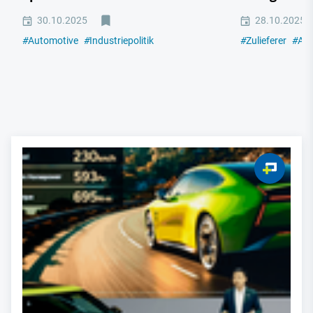
30.10.2025
28.10.2025
#
Automotive
#
Industriepolitik
#
Zulieferer
#
Aut