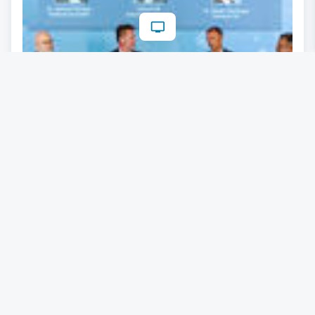
Das war der Industriekongress 2025
04.07.2025
Lesezeit: weniger als eine Minute
#
Industriekongress
#
Führung