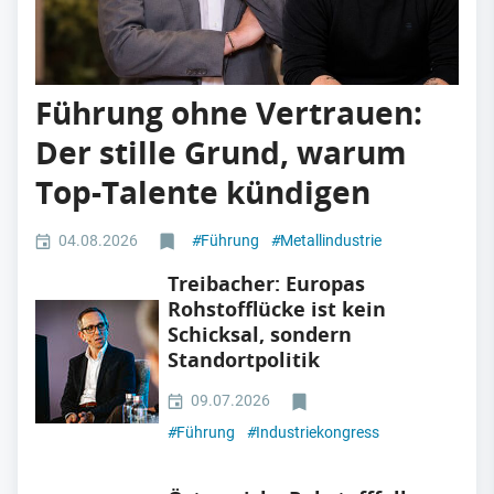
Führung ohne Vertrauen:
Der stille Grund, warum
Top-Talente kündigen
04.08.2026
#
Führung
#
Metallindustrie
Treibacher: Europas
Rohstofflücke ist kein
Schicksal, sondern
Standortpolitik
09.07.2026
#
Führung
#
Industriekongress