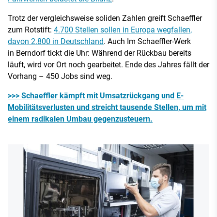
Trotz der vergleichsweise soliden Zahlen greift Schaeffler
zum Rotstift:
4.700 Stellen sollen in Europa wegfallen,
davon 2.800 in Deutschland
. Auch Im Schaeffler-Werk
in Berndorf tickt die Uhr: Während der Rückbau bereits
läuft, wird vor Ort noch gearbeitet. Ende des Jahres fällt der
Vorhang – 450 Jobs sind weg.
>>> Schaeffler kämpft mit Umsatzrückgang und E-
Mobilitätsverlusten und streicht tausende Stellen, um mit
einem radikalen Umbau gegenzusteuern.