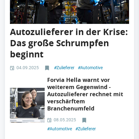
Autozulieferer in der Krise:
Das große Schrumpfen
beginnt
04.09.2025
#
Zulieferer
#
Automotive
Forvia Hella warnt vor
weiterem Gegenwind -
Autozulieferer rechnet mit
verschärftem
Branchenumfeld
08.05.2025
#
Automotive
#
Zulieferer