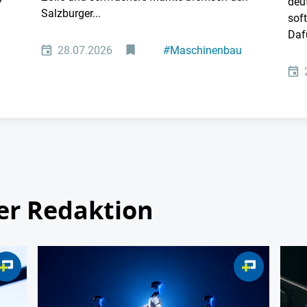
deu
Salzburger...
sof
Dafü
28.07.2026
#
Maschinenbau
g
er Redaktion