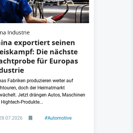
na Industrie
ina exportiert seinen
eiskampf: Die nächste
chtprobe für Europas
dustrie
nas Fabriken produzieren weiter auf
htouren, doch der Heimatmarkt
wächelt. Jetzt drängen Autos, Maschinen
 Hightech-Produkte...
28.07.2026
#
Automotive
#
Maschinenbau