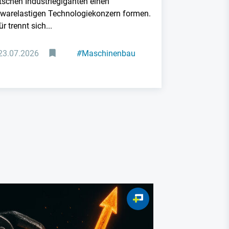
tschen Industriegiganten einen
twarelastigen Technologiekonzern formen.
r trennt sich...
23.07.2026
#
Maschinenbau
Europa Abhän
Der große