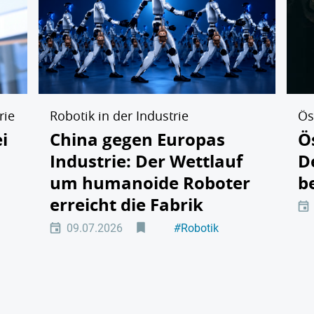
rie
Robotik in der Industrie
Ös
i
China gegen Europas
Ö
Industrie: Der Wettlauf
D
um humanoide Roboter
b
erreicht die Fabrik
09.07.2026
#
Robotik
au
#
Maschinenbau