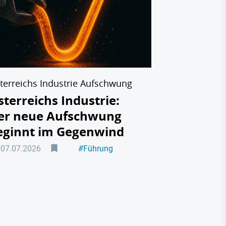
Warum Eu
von Chin
Industri
22.06.2026
terreichs Industrie Aufschwung
sterreichs Industrie:
er neue Aufschwung
eginnt im Gegenwind
07.07.2026
#
Führung
#
Automotive