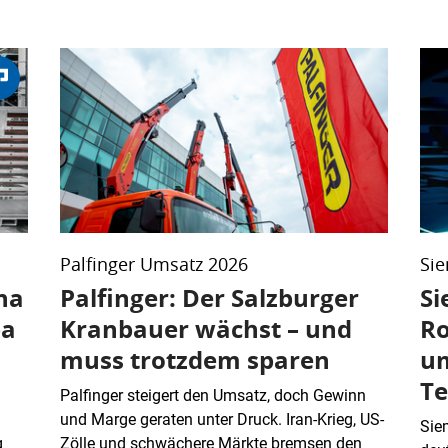
Palfinger Umsatz 2026
Si
na
Palfinger: Der Salzburger
Si
pa
Kranbauer wächst – und
Ro
muss trotzdem sparen
u
Te
Palfinger steigert den Umsatz, doch Gewinn
und Marge geraten unter Druck. Iran-Krieg, US-
Sie
g
Zölle und schwächere Märkte bremsen den