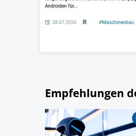
Androiden für...
28.07.2026
#
Maschinenbau
#
Automatisierun
Empfehlungen d