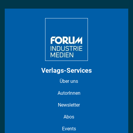
Rüstung
INDUSTRIEMAGAZIN TV: Alle Folgen
Bildung
DISPO Videos
Regionen
Fotostrecken
Verlags-Services
Über uns
AutorInnen
Newsletter
Abos
Events