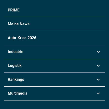
PRIME
Meine News
Auto-Krise 2026
Industrie
Automobil
Logistik
Maschinenbau
Transport & Spedition
Rankings
Chemie
Lieferketten
Industrie & Produktion
Metall
Multimedia
Logistik & Transport
Energie
Podcasts
Management & Leadership