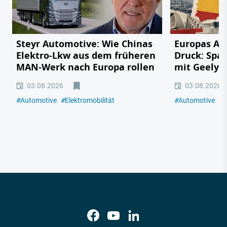
Steyr Automotive: Wie Chinas
Europas Au
Elektro-Lkw aus dem früheren
Druck: Span
MAN-Werk nach Europa rollen
mit Geely,
03.08.2026
03.08.2026
#
Automotive
#
Elektromobilität
#
Automotive
#
E