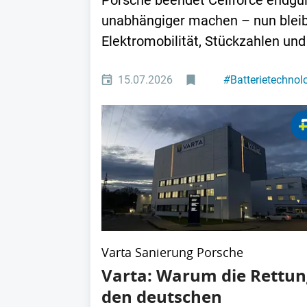
Porsche beendet Cellforce endgül
unabhängiger machen – nun bleibe
Elektromobilität, Stückzahlen und 
15.07.2026
#
Batterietechnol
Varta Sanierung Porsche
Varta: Warum die Rettun
den deutschen