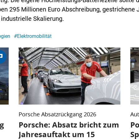
tig. Die eigene Hochleistungs-Batteriezelle sollt
n 295 Millionen Euro Abschreibung, gestrichene J
industrielle Skalierung.
ogien
#
Elektromobilität
Porsche Absatzrückgang 2026
Aut
g
Porsche: Absatz bricht zum
Po
Jahresauftakt um 15
Sp