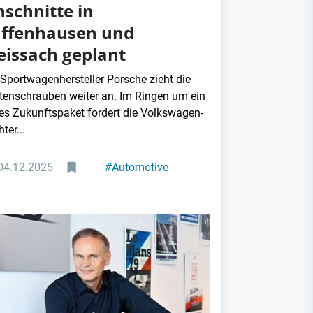
nschnitte in
ffenhausen und
issach geplant
 Sportwagenhersteller Porsche zieht die
tenschrauben weiter an. Im Ringen um ein
es Zukunftspaket fordert die Volkswagen-
ter...
04.12.2025
#
Automotive
#
Batterietechnologien