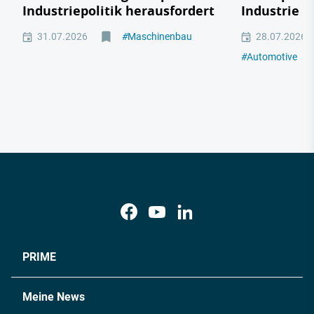
Industriepolitik herausfordert
Industrie
31.07.2026
#
Maschinenbau
28.07.2026
#
Automotive
#
M
PRIME
Meine News