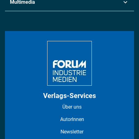
Multimedia
Logistik & Transport
Energie
Podcasts
Management & Leadership
Rüstung
INDUSTRIEMAGAZIN TV: Alle Folgen
Bildung
DISPO Videos
Regionen
Fotostrecken
Verlags-Services
Über uns
AutorInnen
Newsletter