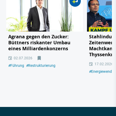
Agrana gegen den Zucker:
Stahlindust
Büttners riskanter Umbau
Zeitenwend
eines Milliardenkonzerns
Machtkamp
Thyssenkr
02.07.2026
17.02.2026
#
Führung
#
Restrukturierung
#
Energiewende