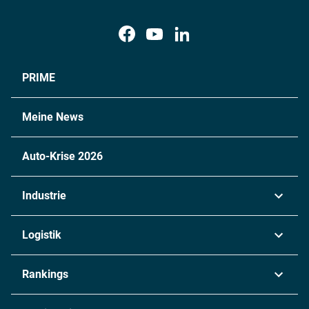
PRIME
Meine News
Auto-Krise 2026
Industrie
Automobil
Logistik
Maschinenbau
Transport & Spedition
Rankings
Chemie
Lieferketten
Industrie & Produktion
Metall