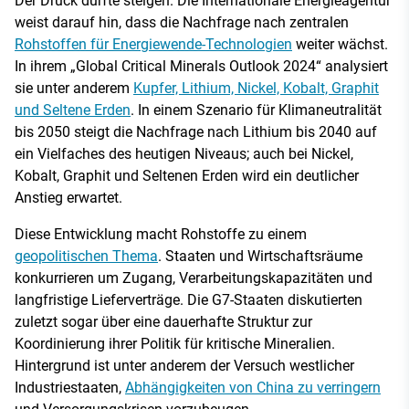
Der Druck dürfte steigen. Die Internationale Energieagentur
weist darauf hin, dass die Nachfrage nach zentralen
Rohstoffen für Energiewende-Technologien
weiter wächst.
In ihrem „Global Critical Minerals Outlook 2024“ analysiert
sie unter anderem
Kupfer, Lithium, Nickel, Kobalt, Graphit
und Seltene Erden
. In einem Szenario für Klimaneutralität
bis 2050 steigt die Nachfrage nach Lithium bis 2040 auf
ein Vielfaches des heutigen Niveaus; auch bei Nickel,
Kobalt, Graphit und Seltenen Erden wird ein deutlicher
Anstieg erwartet.
Diese Entwicklung macht Rohstoffe zu einem
geopolitischen Thema
. Staaten und Wirtschaftsräume
konkurrieren um Zugang, Verarbeitungskapazitäten und
langfristige Lieferverträge. Die G7-Staaten diskutierten
zuletzt sogar über eine dauerhafte Struktur zur
Koordinierung ihrer Politik für kritische Mineralien.
Hintergrund ist unter anderem der Versuch westlicher
Industriestaaten,
Abhängigkeiten von China zu verringern