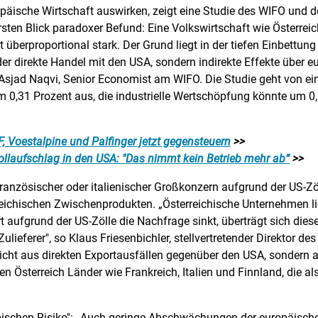
ropäische Wirtschaft auswirken, zeigt eine Studie des WIFO und 
rsten Blick paradoxer Befund: Eine Volkswirtschaft wie Österreic
et überproportional stark. Der Grund liegt in der tiefen Einbettu
er direkte Handel mit den USA, sondern indirekte Effekte über eu
e Asjad Naqvi, Senior Economist am WIFO. Die Studie geht von 
m 0,31 Prozent aus, die industrielle Wertschöpfung könnte um 0
, Voestalpine und Palfinger jetzt gegensteuern
>>
llaufschlag in den USA: "Das nimmt kein Betrieb mehr ab“
>>
nzösischer oder italienischer Großkonzern aufgrund der US-Zöll
eichischen Zwischenprodukten. „Österreichische Unternehmen l
t aufgrund der US-Zölle die Nachfrage sinkt, überträgt sich dies
ieferer", so Klaus Friesenbichler, stellvertretender Direktor des 
icht aus direkten Exportausfällen gegenüber den USA, sondern a
 Österreich Länder wie Frankreich, Italien und Finnland, die als
mischen Risiko": „Auch geringe Abschwächungen der europäischen