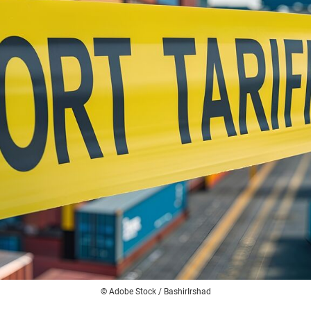
© Adobe Stock / BashirIrshad