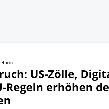
lreform
uch: US-Zölle, Digit
-Regeln erhöhen de
en