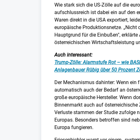
Wie stark sich die US-Zölle auf die eu
aufschlussreich ist dabei ein auf den e
Waren direkt in die USA exportiert, leid
europäische Produktionsnetze. „Nicht d
Hauptgrund für die Einbußen", erklärt
österreichischen Wirtschaftsleistung u
Auch interessant:
Trump-Zölle: Alarmstufe Rot – wie BASF
Anlagenbauer Rübig über 50 Prozent Zo
Der Mechanismus dahinter: Wenn ein fra
automatisch auch der Bedarf an österr
große europäische Hersteller. Wenn dor
Binnenmarkt auch auf österreichische Zul
Verluste stammen der Studie zufolge n
Europas. Besonders betroffen sind neben
Europa fungieren.
Friesenbichler warnt vor einem „syste