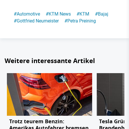
#
Automotive
#
KTM News
#
KTM
#
Bajaj
#
Gottfried Neumeister
#
Petra Preining
Weitere interessante Artikel
Trotz teurem Benzin:
Tesla Grün
Amerikas Autofahrer bremsen
Brandenbu