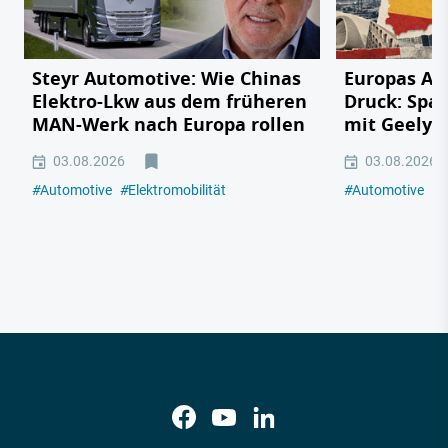
Steyr Automotive: Wie Chinas
Europas Au
Elektro-Lkw aus dem früheren
Druck: Span
MAN-Werk nach Europa rollen
mit Geely,
03.08.2026
03.08.2026
#
Automotive
#
Elektromobilität
#
Automotive
#
E