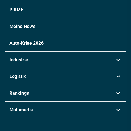
PRIME
Meine News
Auto-Krise 2026
Industrie
Automobil
Logistik
Maschinenbau
Transport & Spedition
Rankings
Chemie
Lieferketten
Industrie & Produktion
Metall
Multimedia
Logistik & Transport
Energie
Podcasts
Management & Leadership
Rüstung