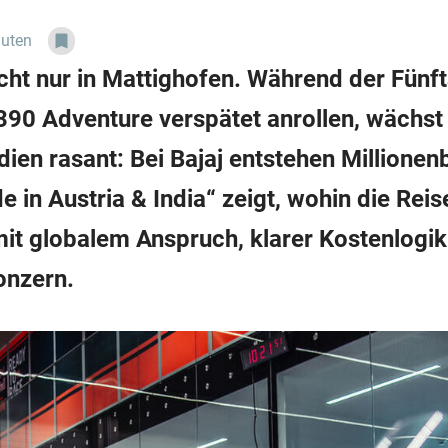
nuten
cht nur in Mattighofen. Während der Fünf
390 Adventure verspätet anrollen, wächst
ien rasant: Bei Bajaj entstehen Millionen
 in Austria & India“ zeigt, wohin die Reis
mit globalem Anspruch, klarer Kostenlog
onzern.