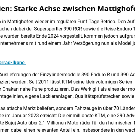
ien: Starke Achse zwischen Mattigho
on in Mattighofen wieder im regulären Fünf-Tage-Betrieb. Den A
achen dabei der Supersportler 990 RCR sowie die Reise-Enduro 1
 wurden bereits Ende 2024 vorgestellt, kommen jedoch aufgrund
Unternehmens mit rund einem Jahr Verzögerung nun als Modellja
torrad-Ikone
 Auslieferungen der Einzylindermodelle 390 Enduro R und 390 Ad
uziert werden. Seit 2011 lässt KTM seine kleinvolumigen Serien
k Chakan nahe Pune produzieren. Das Werk gilt als eines der 
tagelinien, eigene Lackieranlagen, Qualitätsprüfstrecken sowie 
siatische Markt beliefert, sondern Fahrzeuge in über 70 Länder 
e im Januar 2023 erreicht: Die einmillionste KTM, eine 390 Adv
te Bajaj Auto über 2,1 Millionen Motorräder für den heimischen
hmen dabei einen relevanten Anteil ein, insbesondere in den 