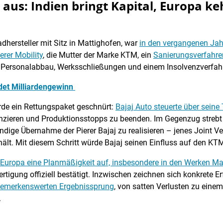
 aus: Indien bringt Kapital, Europa ke
dhersteller mit Sitz in Mattighofen, war
in den vergangenen Jahr
erer Mobility
, die Mutter der Marke KTM, ein
Sanierungsverfahr
ch Personalabbau, Werksschließungen und einem Insolvenzverfah
et Milliardengewinn
de ein Rettungspaket geschnürt:
Bajaj Auto steuerte über seine
anzieren und Produktionsstopps zu beenden. Im Gegenzug strebt 
ndige Übernahme der Pierer Bajaj zu realisieren – jenes Joint V
 hält. Mit diesem Schritt würde Bajaj seinen Einfluss auf den K
 Europa eine Planmäßigkeit auf, insbesondere in den Werken M
igung offiziell bestätigt. Inzwischen zeichnen sich konkrete Er
 bemerkenswerten Ergebnissprung
, von satten Verlusten zu einem
.