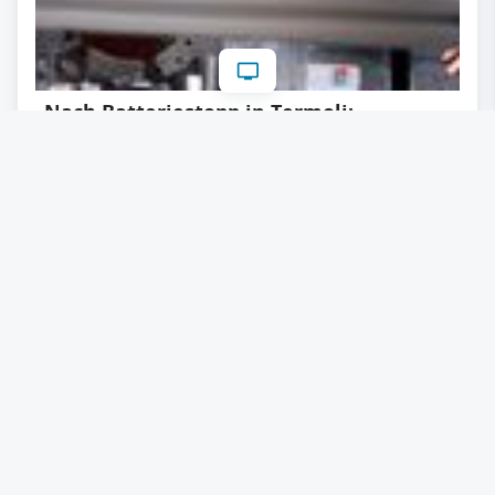
Nach Batteriestopp in Termoli:
Stellantis setzt wieder auf Hybrid und
V6-Motoren
27.03.2026
Lesezeit: ca. 2 Minuten
#
Automotive
#
Elektromobilität