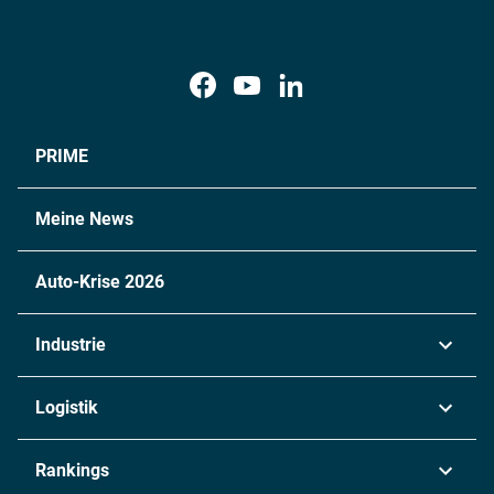
PRIME
Meine News
Auto-Krise 2026
Industrie
Automobil
Logistik
Maschinenbau
Transport & Spedition
Rankings
Chemie