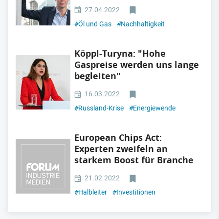
27.04.2022
#
Öl und Gas
#
Nachhaltigkeit
Köppl-Turyna: "Hohe
Gaspreise werden uns lange
begleiten"
16.03.2022
#
Russland-Krise
#
Energiewende
European Chips Act:
Experten zweifeln an
starkem Boost für Branche
21.02.2022
#
Halbleiter
#
Investitionen