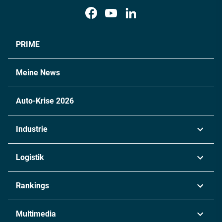
PRIME
Meine News
Auto-Krise 2026
Industrie
Automobil
Logistik
Maschinenbau
Transport & Spedition
Rankings
Chemie
Lieferketten
Industrie & Produktion
Metall
Multimedia