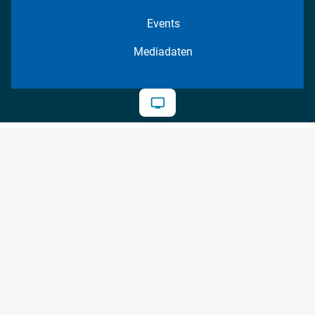
Events
Mediadaten
Datenschutz
AGB
Impressum
Kontakt
Cookie-Einstellungen
© 2026 FM Forum Industriemedien GmbH