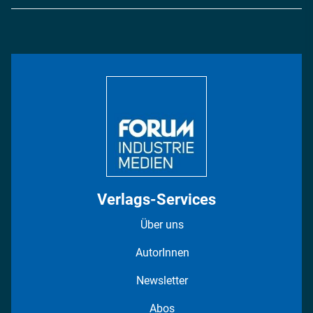
Logistik & Transport
Energie
Podcasts
Management & Leadership
Rüstung
INDUSTRIEMAGAZIN TV: Alle Folgen
Bildung
DISPO Videos
Regionen
Fotostrecken
Verlags-Services
Über uns
AutorInnen
Newsletter
Abos