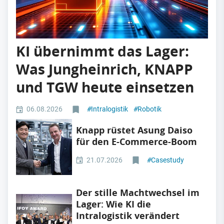
KI übernimmt das Lager:
Was Jungheinrich, KNAPP
und TGW heute einsetzen
06.08.2026
#
Intralogistik
#
Robotik
Knapp rüstet Asung Daiso
für den E-Commerce-Boom
21.07.2026
#
Casestudy
Der stille Machtwechsel im
Lager: Wie KI die
Intralogistik verändert