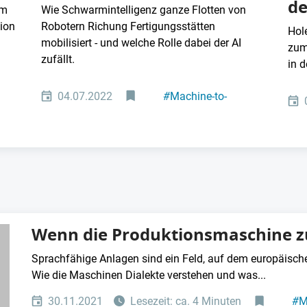
de
om
Wie Schwarmintelligenz ganze Flotten von
tion
Robotern Richung Fertigungsstätten
Hol
mobilisiert - und welche Rolle dabei der AI
zum
zufällt.
in d
04.07.2022
#
Machine-to-
machine-
ng
Kommunikation
#
IT und Software
Wenn die Produktionsmaschine z
Sprachfähige Anlagen sind ein Feld, auf dem europäisch
Wie die Maschinen Dialekte verstehen und was...
30.11.2021
Lesezeit: ca. 4 Minuten
#
M