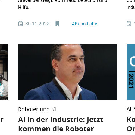
n
Anwender steigt. Von Fraud Detection und
Comp
Hilfe...
Indu
30.11.2022
#
Künstliche
Intelligenz
ng
#
Machine Learning
Roboter und KI
AU
r
AI in der Industrie: Jetzt
Ko
kommen die Roboter
Or