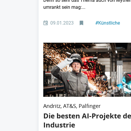
Denn so sehr das Thema auch von Mythe
umrankt sein mag:...
09.01.2023
#
Künstliche
Intelligenz
#
Machine Learni
Andritz, AT&S, Palfinger
Die besten AI-Projekte de
Industrie