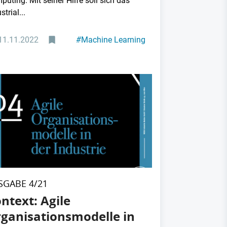
uting. Mit seiner Hilfe soll sich das
strial...
11.11.2022
#
Machine Learning
#
Führung
SGABE 4/21
ntext: Agile
ganisationsmodelle in