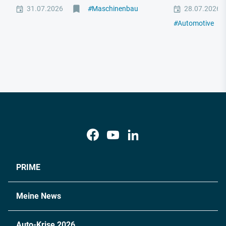
31.07.2026
#
Maschinenbau
28.07.2026
#
Automotive
#
M
PRIME
Meine News
Auto-Krise 2026