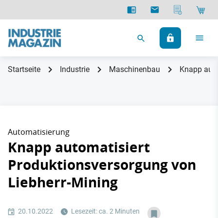
Startseite
Industrie
Maschinenbau
Knapp auto
Automatisierung
Knapp automatisiert
Produktionsversorgung von
Liebherr-Mining
20.10.2022
Lesezeit: ca. 2 Minuten