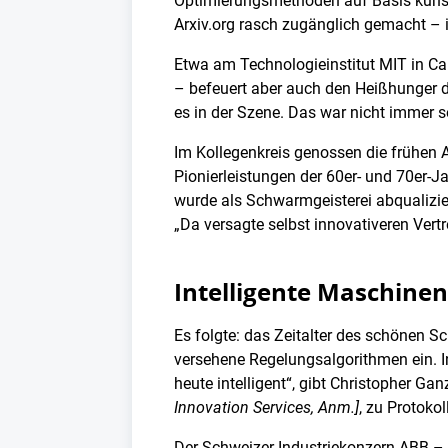
Optimierungsmethoden auf Basis künstl
Arxiv.org rasch zugänglich gemacht – 
Etwa am Technologieinstitut MIT in Ca
– befeuert aber auch den Heißhunger d
es in der Szene. Das war nicht immer s
Im Kollegenkreis genossen die frühen AI
Pionierleistungen der 60er- und 70er-J
wurde als Schwarmgeisterei abqualizie
„Da versagte selbst innovativeren Vertre
Intelligente Maschinen
Es folgte: das Zeitalter des schönen 
versehene Regelungsalgorithmen ein. Int
heute intelligent“, gibt Christopher Ga
Innovation Services, Anm.]
, zu Protokoll
Der Schweizer Industriekonzern ABB –