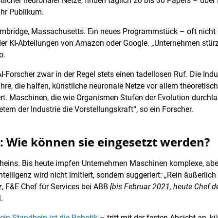
icher neuronaler Netze, finden täglich 20 bis 30 Papers – über
ihr Publikum.
mbridge, Massachusetts. Ein neues Programmstück – oft nicht 
er KI-Abteilungen von Amazon oder Google. „Unternehmen stürze
o.
-Forscher zwar in der Regel stets einen tadellosen Ruf. Die Indu
ahre, die halfen, künstliche neuronale Netze vor allem theoretis
rt. Maschinen, die wie Organismen Stufen der Evolution durchlau
tern der Industrie die Vorstellungskraft“, so ein Forscher.
: Wie können sie eingesetzt werden?
Scheins. Bis heute impfen Unternehmen Maschinen komplexe, aber
elligenz wird nicht imitiert, sondern suggeriert: „Rein äußerlic
nz, F&E Chef für Services bei ABB
[bis Februar 2021, heute Chef 
.
ein Standbein ist die Robotik
– tritt mit der festen Absicht an, k