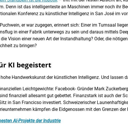
n. Denn ist das intelligenteste an Maschinen immer noch ihr Bed
tionalen Konferenz zu künstlicher Intelligenz in San José im vor
uchwein, er war zugegen, erinnert sich: Einer im Turnsaal lieg
nsflug in einer Fabrik unterwegs zu sein und daraus mittels Deep
e Vision einer neuen Art der Instandhaltung? Oder, die nötigen f
chheit zu bringen?
ür KI begeistert
hohe Handwerkskunst der künstlichen Intelligenz. Und lassen da
finanziellen Leichtgewichte: Facebook- Gründer Mark Zuckerber
d finanziell allesamt gut gebettet. Finanzstark ist auch der Sc
itz in San Francicso investiert. Schweizerischer Launenhaftigke
trieunternehmen kämpfen die Eidgenossen mit den Grenzen der 
besten AI-Projekte der Industrie