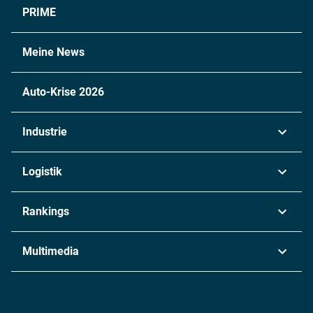
PRIME
Meine News
Auto-Krise 2026
Industrie
Automobil
Logistik
Maschinenbau
Transport & Spedition
Rankings
Chemie
Lieferketten
Industrie & Produktion
Metall
Multimedia
Logistik & Transport
Energie
Podcasts
Management & Leadership
Rüstung
INDUSTRIEMAGAZIN TV: Alle Folgen