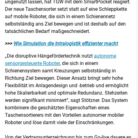
ungenutzt lassen, hat TGW mit dem SmartPocket reagiert.
Der neue Taschensorter setzt statt auf eine Schleppkette
auf mobile Roboter, die sich in einem Schienennetz
selbstständig ans Ziel bewegen und ist deshalb auf den
tatsächlichen Bedarf maßgeschneidert.
>>>
Wie Simulation die Intralogistik effizienter macht
„Die disruptive Hängefördertechnik nutzt
autonome
sensorgesteuerte Roboter
, die sich in einem
Schienensystem samt Kreuzungen selbstständig in
Richtung Ziel bewegen. Dieser Ansatz bringt sehr hohe
Flexibilität im Anlagendesign und -betrieb und ermöglicht
hohe Skalierbarkeit und optimale Redundanz. Stehzeiten
werden signifikant minimiert“, sagt Stötzner. Das System
kombiniere die geschätzten Eigenschaften eines
Taschensortierers mit den Vorteilen autonomer mobiler
Roboter und löse damit viele der Einschränkungen.
Von der Vertragsunterzeichnung bis zum Go-live dauere es