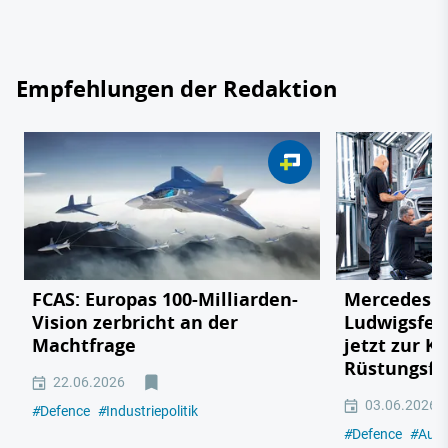
Empfehlungen der Redaktion
FCAS: Europas 100-Milliarden-
Mercedes v
Vision zerbricht an der
Ludwigsfel
Machtfrage
jetzt zur K
Rüstungsfa
22.06.2026
03.06.2026
#
Defence
#
Industriepolitik
#
Defence
#
Auto