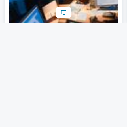
Frequentis mit deutlichem
Ergebnissprung: Weshalb Amerika für
den Technologiekonzern immer
wichtiger wird
09.04.2026
Lesezeit: ca. 4 Minuten
#
Defence