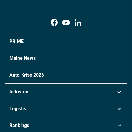
PRIME
Meine News
Auto-Krise 2026
Industrie
Automobil
Logistik
Maschinenbau
Transport & Spedition
Rankings
Chemie