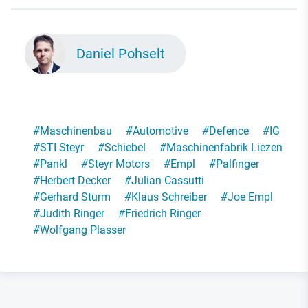
Daniel Pohselt
#
Maschinenbau
#
Automotive
#
Defence
#
IG
#
STI Steyr
#
Schiebel
#
Maschinenfabrik Liezen
#
Pankl
#
Steyr Motors
#
Empl
#
Palfinger
#
Herbert Decker
#
Julian Cassutti
#
Gerhard Sturm
#
Klaus Schreiber
#
Joe Empl
#
Judith Ringer
#
Friedrich Ringer
#
Wolfgang Plasser