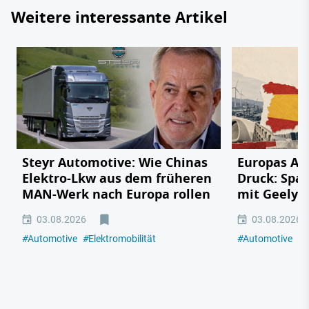
Weitere interessante Artikel
Steyr Automotive: Wie Chinas
Europas Au
Elektro-Lkw aus dem früheren
Druck: Span
MAN-Werk nach Europa rollen
mit Geely,
03.08.2026
03.08.2026
#
Automotive
#
Elektromobilität
#
Automotive
#
E