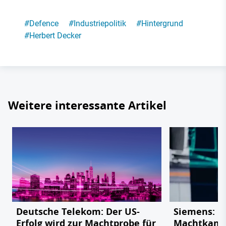
#
Defence
#
Industriepolitik
#
Hintergrund
#
Herbert Decker
Weitere interessante Artikel
Deutsche Telekom: Der US-
Siemens: De
Erfolg wird zur Machtprobe für
Machtkampf