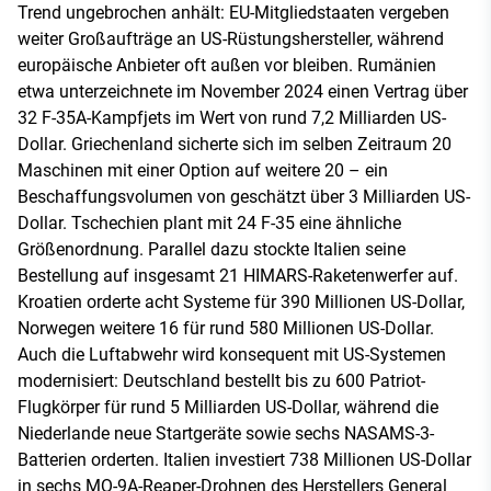
Trend ungebrochen anhält: EU-Mitgliedstaaten vergeben
weiter Großaufträge an US-Rüstungshersteller, während
europäische Anbieter oft außen vor bleiben. Rumänien
etwa unterzeichnete im November 2024 einen Vertrag über
32 F-35A-Kampfjets im Wert von rund 7,2 Milliarden US-
Dollar. Griechenland sicherte sich im selben Zeitraum 20
Maschinen mit einer Option auf weitere 20 – ein
Beschaffungsvolumen von geschätzt über 3 Milliarden US-
Dollar. Tschechien plant mit 24 F-35 eine ähnliche
Größenordnung. Parallel dazu stockte Italien seine
Bestellung auf insgesamt 21 HIMARS-Raketenwerfer auf.
Kroatien orderte acht Systeme für 390 Millionen US-Dollar,
Norwegen weitere 16 für rund 580 Millionen US-Dollar.
Auch die Luftabwehr wird konsequent mit US-Systemen
modernisiert: Deutschland bestellt bis zu 600 Patriot-
Flugkörper für rund 5 Milliarden US-Dollar, während die
Niederlande neue Startgeräte sowie sechs NASAMS-3-
Batterien orderten. Italien investiert 738 Millionen US-Dollar
in sechs MQ-9A-Reaper-Drohnen des Herstellers General