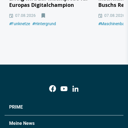
Europas Digitalchampion
Buschs Rek
07.08.2026
07.08.2026
#
Funknetze
#
Hintergrund
#
Maschinenbau
PRIME
Meine News