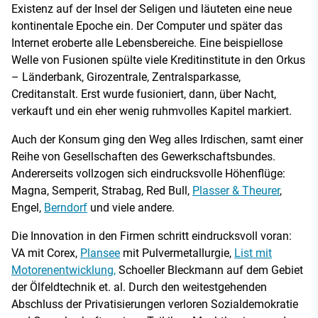
Existenz auf der Insel der Seligen und läuteten eine neue
kontinentale Epoche ein. Der Computer und später das
Internet eroberte alle Lebensbereiche. Eine beispiellose
Welle von Fusionen spülte viele Kreditinstitute in den Orkus
– Länderbank, Girozentrale, Zentralsparkasse,
Creditanstalt. Erst wurde fusioniert, dann, über Nacht,
verkauft und ein eher wenig ruhmvolles Kapitel markiert.
Auch der Konsum ging den Weg alles Irdischen, samt einer
Reihe von Gesellschaften des Gewerkschaftsbundes.
Andererseits vollzogen sich eindrucksvolle Höhenflüge:
Magna, Semperit, Strabag, Red Bull,
Plasser & Theurer
,
Engel,
Berndorf
und viele andere.
Die Innovation in den Firmen schritt eindrucksvoll voran:
VA mit Corex,
Plansee
mit Pulvermetallurgie,
List mit
Motorenentwicklung,
Schoeller Bleckmann auf dem Gebiet
der Ölfeldtechnik et. al. Durch den weitestgehenden
Abschluss der Privatisierungen verloren Sozialdemokratie