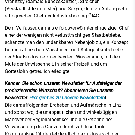
Vranitzky (damals Bundeskanzler), Streicher
(Verstaatlichtenminister) und Sekyra, dem zu Anfang sehr
erfolgreichen Chef der Industrieholding ÖIAG.
Dem Verfasser, damals erfolgsverwöhnter ehrgeiziger Chef
einer der wenigen nicht verlustträchtigen Staatbetriebe,
schanzte man den undankbaren Nebenjob zu, ein Konzept
für die zahlreichen Maschinen- und Anlagenbaubetriebe
der Staatsindustrie zu entwerfen. Was er auch, mit dem
Mute der Unwissenheit, in seiner Freizeit und um
Gotteslohn getreulich erledigte.
Kennen Sie schon unseren Newsletter für Aufsteiger der
produzierenden Wirtschaft? Abonnieren Sie unseren
Newsletter.
Hier geht es zu unseren Newslettern
!
Die darauffolgenden Erdbeben und Aufmärsche in Linz
und sonst wo, die unappetitlichen und winkelzügigen
Manöver der Regionalpolitiker und die Gefahr einer
Verwässerung des Ganzen durch zahllose faule
Kompromisse führten letztendlich dazu, dass sich der