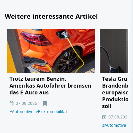
Weitere interessante Artikel
Trotz teurem Benzin:
Tesla Grün
Amerikas Autofahrer bremsen
Brandenbu
das E-Auto aus
europäisch
Produktion
07.08.2026
soll
#
Automotive
#
Elektromobilität
07.08.2026
#
Automotive
#
E