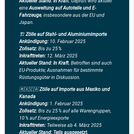
Aktueller Stand:
In Kraft.
Geprüft wird aktuell
eine
Ausweitung auf Autoteile und E-
Fahrzeuge
, insbesondere aus der EU und
Japan.
🏗️
Zölle auf Stahl- und Aluminiumimporte
Ankündigung:
10. Februar 2025
Zollsatz:
Bis zu 25 %
Inkrafttreten:
12. März 2025
Aktueller Stand:
In Kraft.
Betroffen sind auch
EU-Produkte; Ausnahmen für bestimmte
Rüstungsgüter in Diskussion.
🇲🇽🇨🇦
Zölle auf Importe aus Mexiko und
Kanada
Ankündigung:
1. Februar 2025
Zollsatz:
Bis zu 25 % auf alle Warengruppen,
10 % auf Energieexporte
Inkrafttreten:
Teilweise ab 4. März 2025
Aktueller Stand:
Teils ausgesetzt.