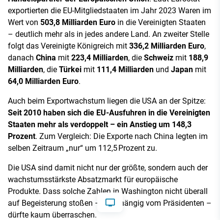
exportierten die EU-Mitgliedstaaten im Jahr 2023 Waren im
Wert von
503,8 Milliarden Euro
in die Vereinigten Staaten
– deutlich mehr als in jedes andere Land. An zweiter Stelle
folgt das Vereinigte Königreich mit
336,2 Milliarden Euro
,
danach
China
mit
223,4 Milliarden
, die
Schweiz
mit
188,9
Milliarden
, die
Türkei
mit
111,4 Milliarden
und
Japan
mit
64,0 Milliarden Euro
.
Auch beim Exportwachstum liegen die USA an der Spitze:
Seit 2010 haben sich die EU-Ausfuhren in die Vereinigten
Staaten mehr als verdoppelt – ein Anstieg um 148,3
Prozent
. Zum Vergleich: Die Exporte nach China legten im
selben Zeitraum „nur“ um 112,5 Prozent zu.
Die USA sind damit nicht nur der größte, sondern auch der
wachstumsstärkste Absatzmarkt für europäische
Produkte. Dass solche Zahlen in Washington nicht überall
auf Begeisterung stoßen – unabhängig vom Präsidenten –
dürfte kaum überraschen.