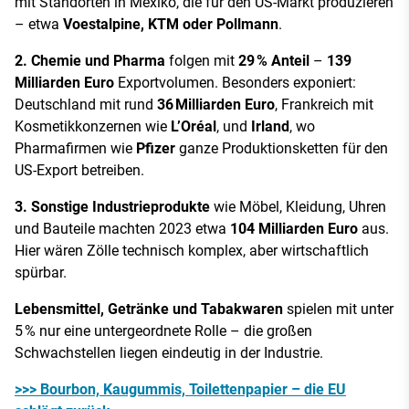
mit Standorten in Mexiko, die für den US-Markt produzieren
– etwa
Voestalpine, KTM oder Pollmann
.
2. Chemie und Pharma
folgen mit
29 % Anteil
–
139
Milliarden Euro
Exportvolumen. Besonders exponiert:
Deutschland mit rund
36 Milliarden Euro
, Frankreich mit
Kosmetikkonzernen wie
L’Oréal
, und
Irland
, wo
Pharmafirmen wie
Pfizer
ganze Produktionsketten für den
US-Export betreiben.
3. Sonstige Industrieprodukte
wie Möbel, Kleidung, Uhren
und Bauteile machten 2023 etwa
104 Milliarden Euro
aus.
Hier wären Zölle technisch komplex, aber wirtschaftlich
spürbar.
Lebensmittel, Getränke und Tabakwaren
spielen mit unter
5 % nur eine untergeordnete Rolle – die großen
Schwachstellen liegen eindeutig in der Industrie.
>>> Bourbon, Kaugummis, Toilettenpapier – die EU