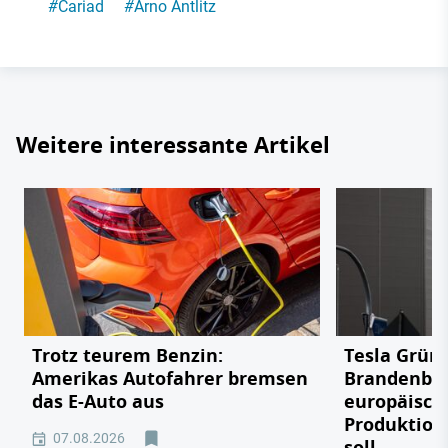
#
Cariad
#
Arno Antlitz
Weitere interessante Artikel
Trotz teurem Benzin:
Tesla Grün
Amerikas Autofahrer bremsen
Brandenbu
das E-Auto aus
europäisch
Produktion
07.08.2026
soll