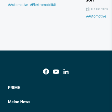
#
Automotive
#
Elektromobilität
07.08.2026
#
Automotive
#
E
PRIME
Meine News