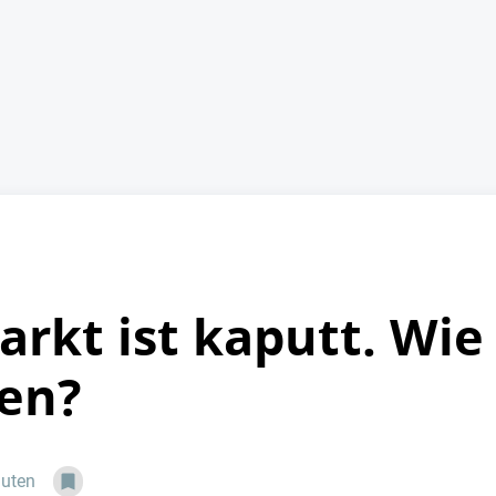
rkt ist kaputt. Wi
ren?
nuten