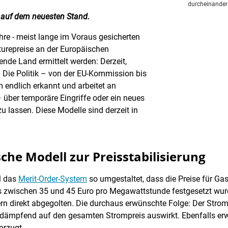
durcheinander i
r
auf dem neuesten Stand.
hre - meist lange im Voraus gesicherten
turepreise an der Europäischen
ende Land ermittelt werden: Derzeit,
 Die Politik – von der EU-Kommission bis
 endlich erkannt und arbeitet an
ber temporäre Eingriffe oder ein neues
 lassen. Diese Modelle sind derzeit in
che Modell zur Preisstabilisierung
l das
Merit-Order-System
so umgestaltet, dass die Preise für Ga
is zwischen 35 und 45 Euro pro Megawattstunde festgesetzt wur
ern direkt abgegolten. Die durchaus erwünschte Folge: Der Stro
dämpfend auf den gesamten Strompreis auswirkt. Ebenfalls erwü
orzugt.