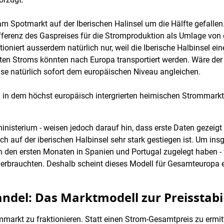
am Spotmarkt auf der Iberischen Halinsel um die Hälfte gefallen.
Differenz des Gaspreises für die Stromproduktion als Umlage vo
oniert ausserdem natürlich nur, weil die Iberische Halbinsel ei
rten Stroms könnten nach Europa transportiert werden. Wäre der
ise natürlich sofort dem europäischen Niveau angleichen.
m in dem höchst europäisch intergrierten heimischen Strommark
nisterium - weisen jedoch darauf hin, dass erste Daten gezeigt
h auf der iberischen Halbinsel sehr stark gestiegen ist. Um ins
n den ersten Monaten in Spanien und Portugal zugelegt haben
erbrauchten. Deshalb scheint dieses Modell für Gesamteuropa eh
ndel: Das Marktmodell zur Preisstabi
markt zu fraktionieren. Statt einen Strom-Gesamtpreis zu ermitte