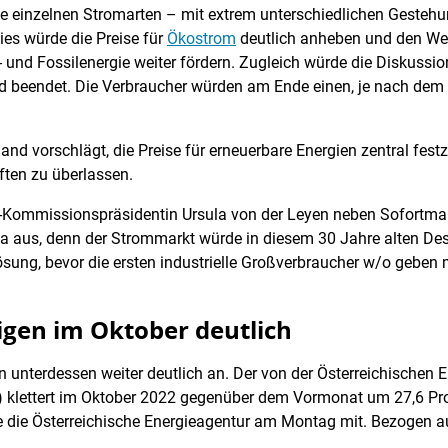
n die einzelnen Stromarten – mit extrem unterschiedlichen Gest
Dies würde die Preise für
Ökostrom
deutlich anheben und den We
- und Fossilenergie weiter fördern. Zugleich würde die Diskussi
d beendet. Die Verbraucher würden am Ende einen, je nach dem
nd vorschlägt, die Preise für erneuerbare Energien zentral fes
ten zu überlassen.
U-Kommissionspräsidentin Ursula von der Leyen neben Sofortma
a aus, denn der Strommarkt würde in diesem 30 Jahre alten Desi
ösung, bevor die ersten industrielle Großverbraucher w/o geben
igen im Oktober deutlich
 unterdessen weiter deutlich an. Der von der Österreichischen 
) klettert im Oktober 2022 gegenüber dem Vormonat um 27,6 Proz
te die Österreichische Energieagentur am Montag mit. Bezogen au