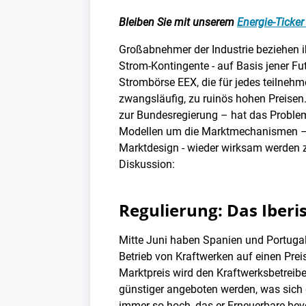
Bleiben Sie mit unserem
Energie-Ticke
Großabnehmer der Industrie beziehen i
Strom-Kontingente - auf Basis jener Fu
Strombörse EEX, die für jedes teilnehm
zwangsläufig, zu ruinös hohen Preisen.
zur Bundesregierung – hat das Problem
Modellen um die Marktmechanismen – ü
Marktdesign - wieder wirksam werden zu
Diskussion:
Regulierung: Das Iberis
Mitte Juni haben Spanien und Portuga
Betrieb von Kraftwerken auf einen Pre
Marktpreis wird den Kraftwerksbetreib
günstiger angeboten werden, was sich 
immer so hoch, das er Erneuerbare bev