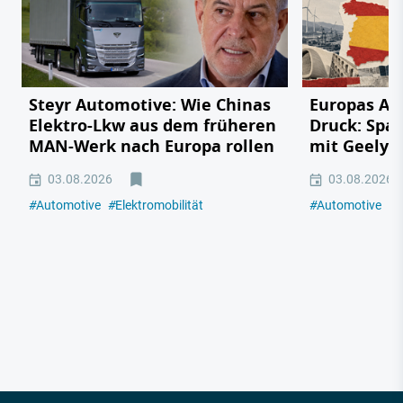
Steyr Automotive: Wie Chinas
Europas Au
Elektro-Lkw aus dem früheren
Druck: Span
MAN-Werk nach Europa rollen
mit Geely,
03.08.2026
03.08.2026
#
Automotive
#
Elektromobilität
#
Automotive
#
E