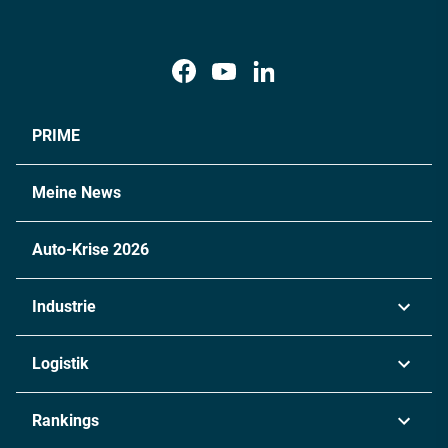
PRIME
Meine News
Auto-Krise 2026
Industrie
Automobil
Logistik
Maschinenbau
Transport & Spedition
Rankings
Chemie
Lieferketten