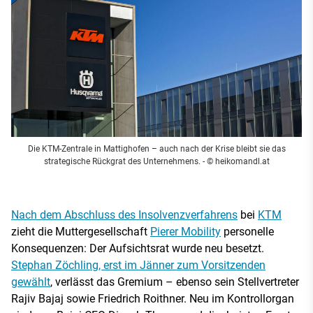
Die KTM-Zentrale in Mattighofen – auch nach der Krise bleibt sie das
strategische Rückgrat des Unternehmens.
- © heikomandl.at
Nach dem Abschluss des Insolvenzverfahrens
bei
KTM
zieht die Muttergesellschaft
Pierer Mobility
personelle
Konsequenzen: Der Aufsichtsrat wurde neu besetzt.
Stephan Zöchling, erst im Jänner zum Vorsitzenden
gewählt
, verlässt das Gremium – ebenso sein Stellvertreter
Rajiv Bajaj sowie Friedrich Roithner. Neu im Kontrollorgan