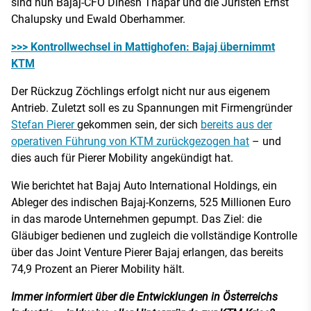
sind nun Bajaj-CFO Dinesh Thapar und die Juristen Ernst
Chalupsky und Ewald Oberhammer.
>>> Kontrollwechsel in Mattighofen: Bajaj übernimmt
KTM
Der Rückzug Zöchlings erfolgt nicht nur aus eigenem
Antrieb. Zuletzt soll es zu Spannungen mit Firmengründer
Stefan Pierer
gekommen sein, der sich
bereits aus der
operativen Führung von KTM zurückgezogen hat
– und
dies auch für Pierer Mobility angekündigt hat.
Wie berichtet hat Bajaj Auto International Holdings, ein
Ableger des indischen Bajaj-Konzerns, 525 Millionen Euro
in das marode Unternehmen gepumpt. Das Ziel: die
Gläubiger bedienen und zugleich die vollständige Kontrolle
über das Joint Venture Pierer Bajaj erlangen, das bereits
74,9 Prozent an Pierer Mobility hält.
Immer informiert über die Entwicklungen in Österreichs