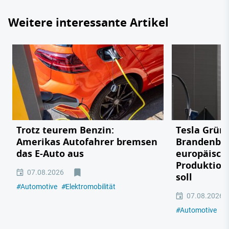
Weitere interessante Artikel
Trotz teurem Benzin:
Tesla Grün
Amerikas Autofahrer bremsen
Brandenbu
das E-Auto aus
europäisch
Produktion
07.08.2026
soll
#
Automotive
#
Elektromobilität
07.08.2026
#
Automotive
#
E