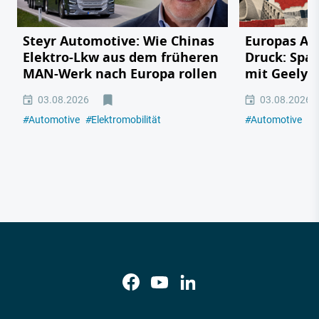
Steyr Automotive: Wie Chinas
Europas Au
Elektro-Lkw aus dem früheren
Druck: Span
MAN-Werk nach Europa rollen
mit Geely,
03.08.2026
03.08.2026
#
Automotive
#
Elektromobilität
#
Automotive
#
E