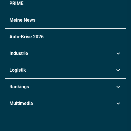
PRIME
Meine News
Auto-Krise 2026
Industrie
Automobil
Logistik
Maschinenbau
Transport & Spedition
Rankings
Chemie
Lieferketten
Industrie & Produktion
Metall
Multimedia
Logistik & Transport
Energie
Podcasts
Management & Leadership
Rüstung
INDUSTRIEMAGAZIN TV: Alle Folgen