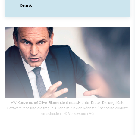
Druck
VW-Konzernchef Oliver Blume steht massiv unter Druck: Die ungelöste
Softwarekrise und die fragile Allianz mit Rivian könnten über seine Zukunft
entscheiden.
- © Volkswagen AG