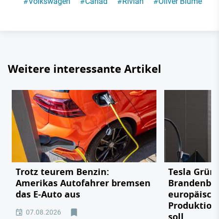
#
Volkswagen
#
Cariad
#
Rivian
#
Oliver Blume
Weitere interessante Artikel
Trotz teurem Benzin:
Tesla Grün
Amerikas Autofahrer bremsen
Brandenbu
das E-Auto aus
europäisch
Produktion
07.08.2026
soll