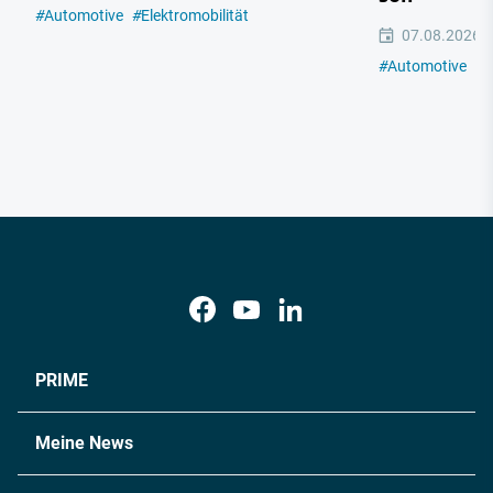
#
Automotive
#
Elektromobilität
07.08.2026
#
Automotive
#
E
PRIME
Meine News