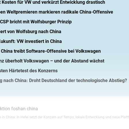
t Kosten für VW und verkürzt Entwicklung drastisch
ben Weltpremieren markieren radikale China-Offensive
CSP bricht mit Wolfsburger Prinzip
ert von Wolfsburg nach China
Zukunft: VW investiert in China
: China treibt Software-Offensive bei Volkswagen
nz überholt Volkswagen – und der Abstand wächst
sten Härtetest des Konzerns
 nach China: Droht Deutschland der technologische Abstieg?
in China: In Hefei setzt der Konzern auf Tempo, lokale Entwicklung und neue Platt