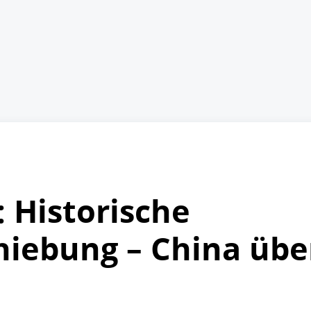
 Historische
hiebung – China üb