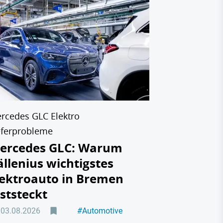
BYD Mercedes
Mercedes 
Taxistan
auf den 
hat
31.07.2026
rcedes GLC Elektro
eferprobleme
ercedes GLC: Warum
ällenius wichtigstes
lektroauto in Bremen
eststeckt
03.08.2026
#
Automotive
#
Elektromobilität