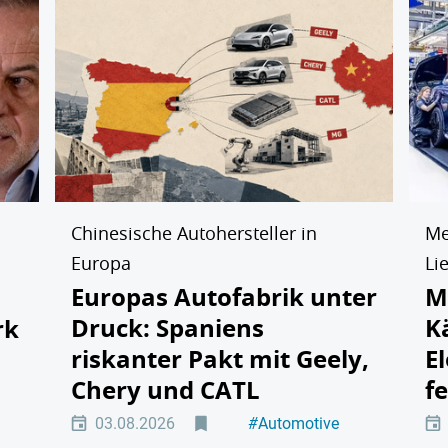
Chinesische Autohersteller in
Me
Europa
Li
Europas Autofabrik unter
M
Druck: Spaniens
K
rk
riskanter Pakt mit Geely,
E
Chery und CATL
f
tät
03.08.2026
#
Automotive
#
Elektromobilität