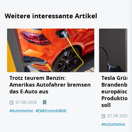
Weitere interessante Artikel
Trotz teurem Benzin:
Tesla Grün
Amerikas Autofahrer bremsen
Brandenbu
das E-Auto aus
europäisch
Produktion
07.08.2026
soll
#
Automotive
#
Elektromobilität
07.08.2026
#
Automotive
#
E