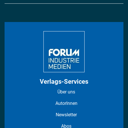
Logistik & Transport
Energie
Podcasts
Management & Leadership
Rüstung
INDUSTRIEMAGAZIN TV: Alle Folgen
Bildung
DISPO Videos
Regionen
Fotostrecken
Verlags-Services
Über uns
AutorInnen
Newsletter
Abos