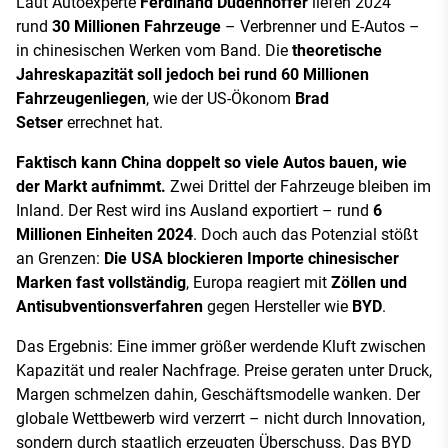
Laut Autoexperte
Ferdinand Dudenhöffer
liefen 2024
rund
30 Millionen Fahrzeuge
– Verbrenner und E-Autos –
in chinesischen Werken vom Band. Die
theoretische
Jahreskapazität soll jedoch bei rund 60 Millionen
Fahrzeugenliegen
, wie der US-Ökonom
Brad
Setser
errechnet hat.
Faktisch kann China doppelt so viele Autos bauen, wie
der Markt aufnimmt.
Zwei Drittel der Fahrzeuge bleiben im
Inland. Der Rest wird ins Ausland exportiert – rund
6
Millionen Einheiten 2024
. Doch auch das Potenzial stößt
an Grenzen:
Die USA blockieren Importe chinesischer
Marken fast vollständig
, Europa reagiert mit
Zöllen und
Antisubventionsverfahren
gegen Hersteller wie
BYD
.
Das Ergebnis: Eine immer größer werdende Kluft zwischen
Kapazität und realer Nachfrage. Preise geraten unter Druck,
Margen schmelzen dahin, Geschäftsmodelle wanken. Der
globale Wettbewerb wird verzerrt – nicht durch Innovation,
sondern durch staatlich erzeugten Überschuss. Das BYD