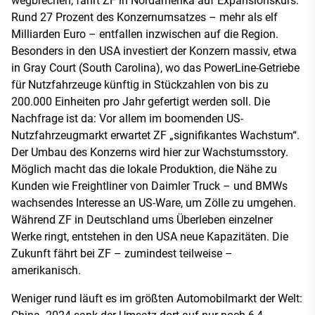
wegbrechen, fährt ZF in Nordamerika auf Expansionskurs.
Rund 27 Prozent des Konzernumsatzes – mehr als elf
Milliarden Euro – entfallen inzwischen auf die Region.
Besonders in den USA investiert der Konzern massiv, etwa
in Gray Court (South Carolina), wo das PowerLine-Getriebe
für Nutzfahrzeuge künftig in Stückzahlen von bis zu
200.000 Einheiten pro Jahr gefertigt werden soll. Die
Nachfrage ist da: Vor allem im boomenden US-
Nutzfahrzeugmarkt erwartet ZF „signifikantes Wachstum“.
Der Umbau des Konzerns wird hier zur Wachstumsstory.
Möglich macht das die lokale Produktion, die Nähe zu
Kunden wie Freightliner von Daimler Truck – und BMWs
wachsendes Interesse an US-Ware, um Zölle zu umgehen.
Während ZF in Deutschland ums Überleben einzelner
Werke ringt, entstehen in den USA neue Kapazitäten. Die
Zukunft fährt bei ZF – zumindest teilweise –
amerikanisch.
Weniger rund läuft es im größten Automobilmarkt der Welt: