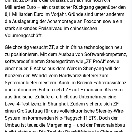
China. 2024 sank der Umsatz dort auf nur noch 6,4
Milliarden Euro – ein drastischer Rückgang gegenüber den
8,1 Milliarden Euro im Vorjahr. Gründe sind unter anderem
die Auslagerung der Achsmontage an Foxconn sowie ein
stark sinkendes Preisniveau im chinesischen
Volumengeschäft.
Gleichzeitig versucht ZF, sich in China technologisch neu
zu positionieren. Mit dem Ausbau von Softwarekompetenz,
softwaredefinierten Steuergeräten wie „ZF ProAI“ sowie
einer neuen E-Achse aus dem Werk in Shenyang will der
Konzern den Wandel vom Hardwarezulieferer zum
Systemanbieter meistern. Auch im Bereich Fahrerassistenz
und autonomes Fahren setzt ZF auf Expansion: Als erster
ausländischer Zulieferer erhielt das Unternehmen eine
Level-4-Testlizenz in Shanghai. Zudem sicherte sich ZF
einen Großauftrag für das vollelektronische Steer-by-Wire-
System im kommenden Nio-Flaggschiff ET9. Doch der
Umbau ist teuer, die Margen eng – und der Personalabbau