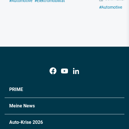
#
Automotive
#
Elektromobilität
#
Automotive
#
E
PRIME
Meine News
Auto-Krise 2026