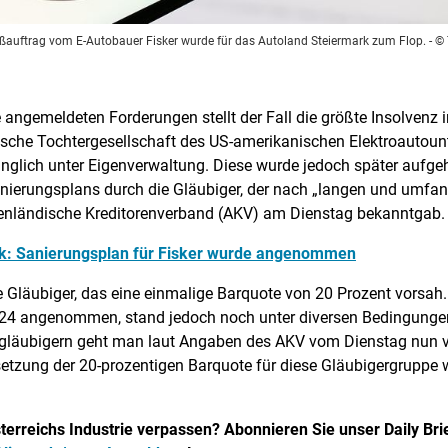
oßauftrag vom E-Autobauer Fisker wurde für das Autoland Steiermark zum Flop.
- ©
angemeldeten Forderungen stellt der Fall die größte Insolvenz i
ichische Tochtergesellschaft des US-amerikanischen Elektroauto
rünglich unter Eigenverwaltung. Diese wurde jedoch später aufg
anierungsplans durch die Gläubiger, der nach „langen und umf
lpenländische Kreditorenverband (AKV) am Dienstag bekanntgab.
ark: Sanierungsplan für Fisker wurde angenommen
e Gläubiger, das eine einmalige Barquote von 20 Prozent vorsah.
 angenommen, stand jedoch noch unter diversen Bedingungen, 
ßgläubigern geht man laut Angaben des AKV vom Dienstag nun 
setzung der 20-prozentigen Barquote für diese Gläubigergruppe 
erreichs Industrie verpassen? Abonnieren Sie unser Daily Brief