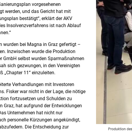
 Sanierungsplan vorgesehenen
t werden, und das Gericht hat mit
gsplan bestätigt“, erklärt der AKV
des Insolvenzverfahrens ist nach Ablauf
hnen.“
n wurden bei Magna in Graz gefertigt –
hen. Inzwischen wurde die Produktion
isker GmbH selbst wurden Sparmaßnahmen
sah sich gezwungen, in den Vereinigten
 „Chapter 11“ einzuleiten.
iterte Verhandlungen mit Investoren
. Fisker war nicht in der Lage, die nötige
ktion fortzusetzen und Schulden zu
in Graz, hat aufgrund der Entwicklungen
as Unternehmen hat nicht nur
auch personelle Kürzungen angekündigt,
abzufedern. Die Entscheidung zur
Produktion des