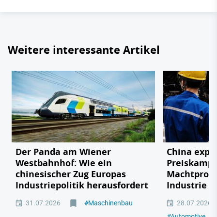
Weitere interessante Artikel
Der Panda am Wiener
China expor
Westbahnhof: Wie ein
Preiskampf
chinesischer Zug Europas
Machtprobe
Industriepolitik herausfordert
Industrie
31.07.2026
#
Maschinenbau
28.07.2026
#
Automotive
#
M