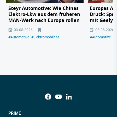
Steyr Automotive: Wie Chinas
Europas Au
Elektro-Lkw aus dem früheren
Druck: Span
MAN-Werk nach Europa rollen
mit Geely,
03.08.2026
03.08.2026
#
Automotive
#
Elektromobilität
#
Automotive
#
E
PRIME