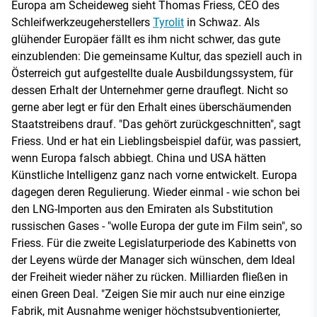
Europa am Scheideweg sieht Thomas Friess, CEO des
Schleifwerkzeugeherstellers
Tyrolit
in Schwaz. Als
glühender Europäer fällt es ihm nicht schwer, das gute
einzublenden: Die gemeinsame Kultur, das speziell auch in
Österreich gut aufgestellte duale Ausbildungssystem, für
dessen Erhalt der Unternehmer gerne drauflegt. Nicht so
gerne aber legt er für den Erhalt eines überschäumenden
Staatstreibens drauf. "Das gehört zurückgeschnitten", sagt
Friess. Und er hat ein Lieblingsbeispiel dafür, was passiert,
wenn Europa falsch abbiegt. China und USA hätten
Künstliche Intelligenz ganz nach vorne entwickelt. Europa
dagegen deren Regulierung. Wieder einmal - wie schon bei
den LNG-Importen aus den Emiraten als Substitution
russischen Gases - "wolle Europa der gute im Film sein", so
Friess. Für die zweite Legislaturperiode des Kabinetts von
der Leyens würde der Manager sich wünschen, dem Ideal
der Freiheit wieder näher zu rücken. Milliarden fließen in
einen Green Deal. "Zeigen Sie mir auch nur eine einzige
Fabrik, mit Ausnahme weniger höchstsubventionierter,