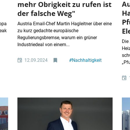
Au
mehr Obrigkeit zu rufen ist
Ha
der falsche Weg"
Pf
ropa
Austria Email-Chef Martin Hagleitner über eine
El
reak
zu kurz gedachte europäische
Regulierungsbremse, warum ein grüner
Die 
Industriedeal von einem...
Hei
sch
12.09.2024
#
Nachhaltigkeit
„Pfu
#
Industriepolitik