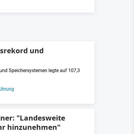
nsrekord und
und Speichersystemen legte auf 107,3
ührung
tner: "Landesweite
ehr hinzunehmen"