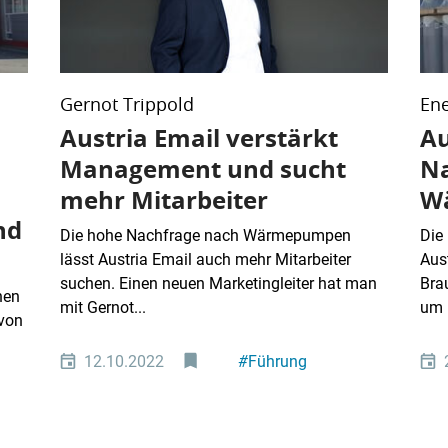
Gernot Trippold
Ene
Austria Email verstärkt
Au
Management und sucht
Na
mehr Mitarbeiter
W
nd
Die hohe Nachfrage nach Wärmepumpen
Die 
lässt Austria Email auch mehr Mitarbeiter
Aus
suchen. Einen neuen Marketingleiter hat man
Bra
nen
mit Gernot...
um 
 von
12.10.2022
#
Führung
#
Personal