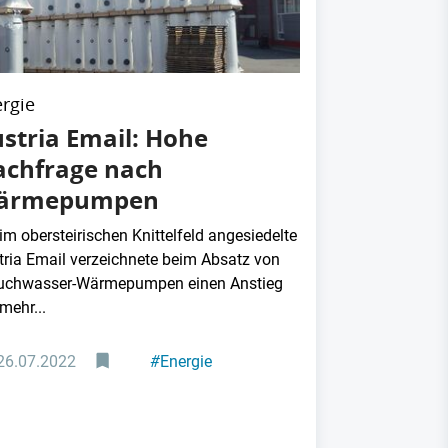
rgie
stria Email: Hohe
chfrage nach
ärmepumpen
im obersteirischen Knittelfeld angesiedelte
tria Email verzeichnete beim Absatz von
uchwasser-Wärmepumpen einen Anstieg
mehr...
26.07.2022
#
Energie
#
Mineralöl