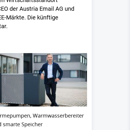
den Wirtschaftsstandort
CEO der Austria Email AG und
E-Märkte. Die künftige
ar.
rmepumpen, Warmwasserbereiter
 smarte Speicher