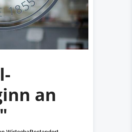
l-
ginn an
"