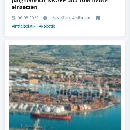
Jungheinrich, KNAPP und TGW heute
einsetzen
06.08.2026
Lesezeit: ca. 4 Minuten
#
Intralogistik
#
Robotik