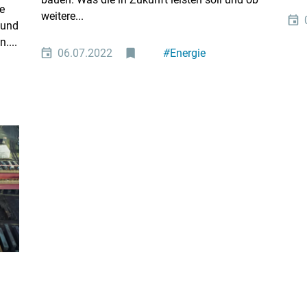
e
weitere...
 und
....
06.07.2022
#
Energie
#
Metallindustrie