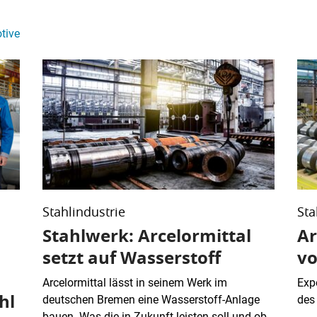
tive
Stahlindustrie
Sta
Stahlwerk: Arcelormittal
Ar
setzt auf Wasserstoff
vo
Arcelormittal lässt in seinem Werk im
Exp
hl
deutschen Bremen eine Wasserstoff-Anlage
des
bauen. Was die in Zukunft leisten soll und ob