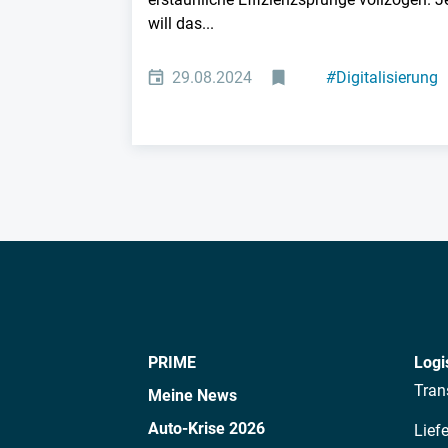
will das...
29.08.2024
#
Digitalisierung
#
Nachhaltigkeit
PRIME
Logi
Tran
Meine News
Auto-Krise 2026
Lief